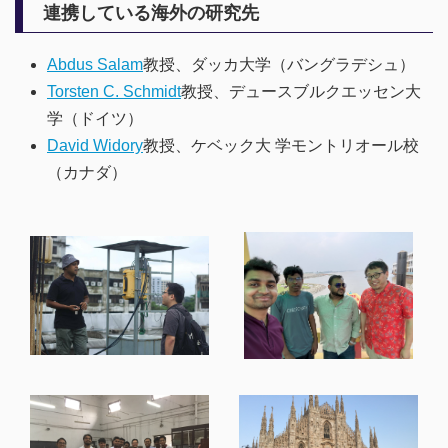
連携している海外の研究先
Abdus Salam
教授、ダッカ大学（バングラデシュ）
Torsten C. Schmidt
教授、デュースブルクエッセン大
学（ドイツ）
David Widory
教授、ケベック大 学モントリオール校
（カナダ）